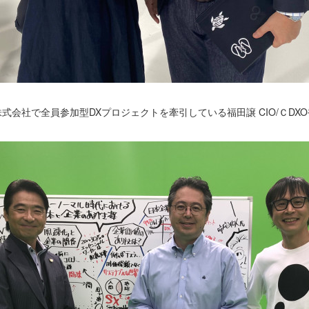
式会社で全員参加型DXプロジェクトを牽引している福田譲 CIO/ＣDX