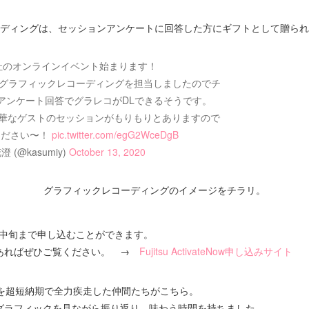
ディングは、セッションアンケートに回答した方にギフトとして贈られ
社のオンラインイベント始まります！
チームのグラフィックレコーディングを担当しましたのでチ
アンケート回答でグラレコがDLできるそうです。
華なゲストのセッションがもりもりとありますので
ください〜！
pic.twitter.com/egG2WceDgB
澄 (@kasumiy)
October 13, 2020
グラフィックレコーディングのイメージをチラリ。
2月中旬まで申し込むことができます。
あればぜひご覧ください。 →
Fujitsu ActivateNow申し込みサイト
ンを超短納期で全力疾走した仲間たちがこちら。
グラフィックを見ながら振り返り、味わう時間を持ちました。