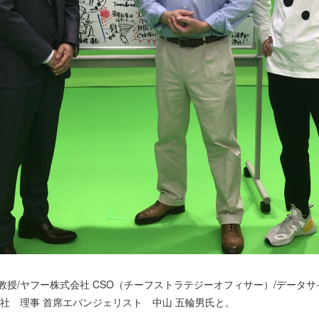
教授/ヤフー株式会社 CSO（チーフストラテジーオフィサー）/データ
会社 理事 首席エバンジェリスト 中山 五輪男氏と。