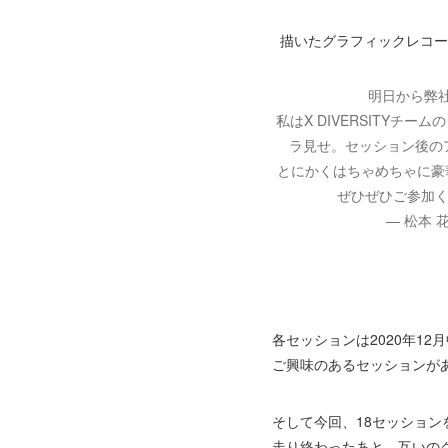
描いたグラフィックレコー
明日から弊
私はX DIVERSITY
ラ見せ。セッション後の
とにかくはちゃめちゃに豪
ぜひぜひご参加
— 松本 花
各セッションは2020年1
ご興味のあるセッションが
そして今回、18セッショ
走り終わったあと、互いの