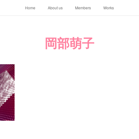
Home
About us
Members
Works
岡部萌子