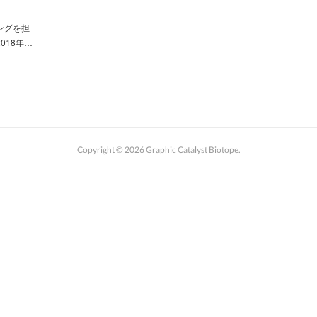
ングを担
018年…
Copyright ©
2026
Graphic Catalyst Biotope
.