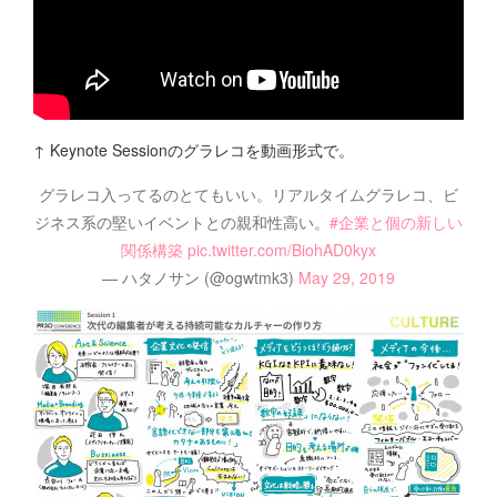
↑ Keynote Sessionのグラレコを動画形式で。
グラレコ入ってるのとてもいい。リアルタイムグラレコ、ビ
ジネス系の堅いイベントとの親和性高い。
#企業と個の新しい
関係構築
pic.twitter.com/BiohAD0kyx
— ハタノサン (@ogwtmk3)
May 29, 2019