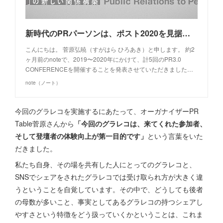
新時代のPRパーソンは、ポスト2020を見据えて、"5つの武器"を実装しよう｜菅原 弘暁｜note
こんにちは。 菅原弘暁（すがはら ひろあき）と申します。 約2
ヶ月前のnoteで、2019〜2020年にかけて、計5回のPR3.0
CONFERENCEを開催することを発表させていただきました…
note（ノート）
今回のグラレコを実施するにあたって、オーガナイザーPR
Table菅原さんから
「今回のグラレコは、来てくれた参加者、
そして登壇者の体験向上が第一目的です」
という言葉をいた
だきました。
私たち自身、その場を共有した人にとってのグラレコと、
SNSでシェアをされたグラレコでは受け取られ方が大きく違
うということを自覚しています。その中で、どうしても後者
の母数が多いこと、事実としてあるグラレコの持つシェアし
やすさという特徴をどう扱っていくかということは、これま