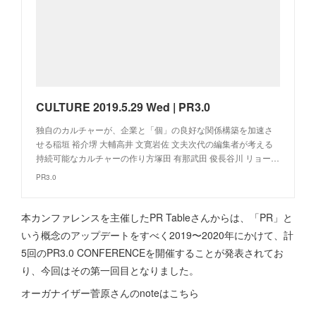
CULTURE 2019.5.29 Wed | PR3.0
独自のカルチャーが、企業と「個」の良好な関係構築を加速さ
せる稲垣 裕介堺 大輔高井 文寛岩佐 文夫次代の編集者が考える
持続可能なカルチャーの作り方塚田 有那武田 俊長谷川 リョー…
PR3.0
本カンファレンスを主催したPR Tableさんからは、「PR」と
いう概念のアップデートをすべく2019〜2020年にかけて、計
5回のPR3.0 CONFERENCEを開催することが発表されてお
り、今回はその第一回目となりました。
オーガナイザー菅原さんのnoteはこちら