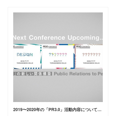
2019〜2020年の「PR3.0」活動内容について発表します｜菅原 弘暁｜note