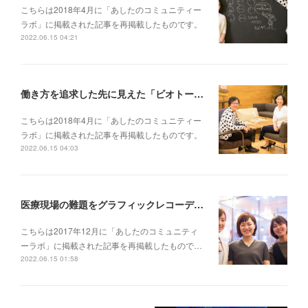
こちらは2018年4月に「あしたのコミュニティー
ラボ」に掲載された記事を再掲載したものです。
2022.06.15 04:21
働き方を追求した先に見えた「ビオトープ」というチームのあり方──【対談】at WillWork藤本あゆみさん×GCBタムラカイさん（前編）
こちらは2018年4月に「あしたのコミュニティー
ラボ」に掲載された記事を再掲載したものです。
2022.06.15 04:03
医療現場の難題をグラフィックレコーディングと対話で解決する!?──元気会横浜病院の取り組み（後編）【創造的関係性をつくりだす「グラフィックカタリスト」プロジェクト(4)】
こちらは2017年12月に「あしたのコミュニティ
ーラボ」に掲載された記事を再掲載したもので…
2022.06.15 01:58