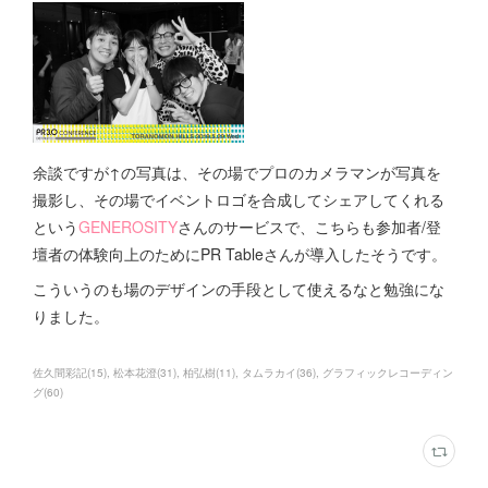
余談ですが↑の写真は、その場でプロのカメラマンが写真を
撮影し、その場でイベントロゴを合成してシェアしてくれる
という
GENEROSITY
さんのサービスで、こちらも参加者/登
壇者の体験向上のためにPR Tableさんが導入したそうです。
こういうのも場のデザインの手段として使えるなと勉強にな
りました。
佐久間彩記
(
15
)
松本花澄
(
31
)
柏弘樹
(
11
)
タムラカイ
(
36
)
グラフィックレコーディン
グ
(
60
)