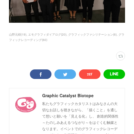
山野元樹
(
19
)
エモグラフィダイアログ
(
20
)
グラフィックファシリテーション
(
6
)
グラ
フィックレコーディング
(
60
)
Graphic Catalyst Biotope
私たちグラフィックカタリストはみなさんの大
切なお話しを聴きながら、「描くこと」を通し
て想いと願いを「見える化」し、 創造的関係性
～たのしみあえるつながり～をはぐくむ触媒と
なります。イベントでのグラフィックレコーデ