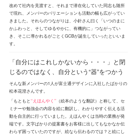
改めて社内を見渡すと、それまで潜在化していた同志も随所
で現れ、メンバーのバリエーションも活動の幅も広がってい
きました。それらのつながりは、小針さん曰く「いつのまに
かふわっと、そしてゆるやかに、有機的に」つながってい
き、そこに導かれるがごとくGCBが誕生していったといいま
す。
「自分にはこれしかないから・・・」と閉
じるのではなく、自分という“器”をつかう
そんな新メンバーの1人が富士通デザインに入社したばかりの
松本花澄さんです。
「もともと
“えほんやく”
（絵本のような翻訳）と称して、セ
ミナーや勉強会の内容を絵に翻訳し、わかりやすく伝える活
動を自主的に行っていました。えほんやくは当時の業務が発
端です。文字ばかりの提案書をお客様に出してもなかなか伝
わらず困っていたのですが、絵なら伝わるのでは？と絵にし