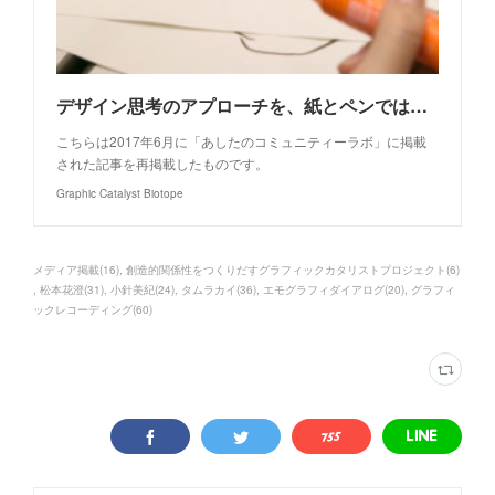
デザイン思考のアプローチを、紙とペンではじめてみよう！ 「エモグラフィ特別講座」【創造的関係性をつくりだす「グラフィックカタリスト」プロジェクト(2)】
こちらは2017年6月に「あしたのコミュニティーラボ」に掲載
された記事を再掲載したものです。
Graphic Catalyst Biotope
メディア掲載
(
16
)
創造的関係性をつくりだすグラフィックカタリストプロジェクト
(
6
)
松本花澄
(
31
)
小針美紀
(
24
)
タムラカイ
(
36
)
エモグラフィダイアログ
(
20
)
グラフィ
ックレコーディング
(
60
)