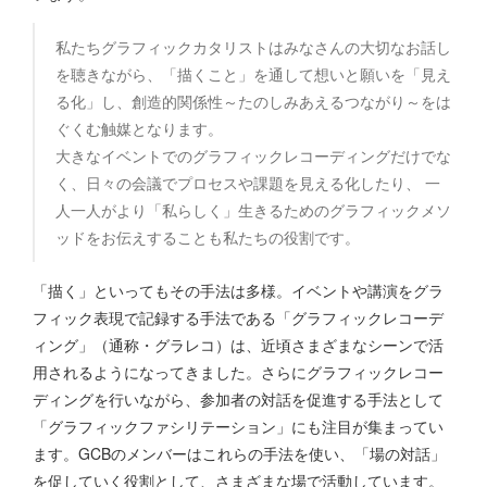
私たちグラフィックカタリストはみなさんの大切なお話し
を聴きながら、「描くこと」を通して想いと願いを「見え
る化」し、創造的関係性～たのしみあえるつながり～をは
ぐくむ触媒となります。
大きなイベントでのグラフィックレコーディングだけでな
く、日々の会議でプロセスや課題を見える化したり、 一
人一人がより「私らしく」生きるためのグラフィックメソ
ッドをお伝えすることも私たちの役割です。
「描く」といってもその手法は多様。イベントや講演をグラ
フィック表現で記録する手法である「グラフィックレコーデ
ィング」（通称・グラレコ）は、近頃さまざまなシーンで活
用されるようになってきました。さらにグラフィックレコー
ディングを行いながら、参加者の対話を促進する手法として
「グラフィックファシリテーション」にも注目が集まってい
ます。GCBのメンバーはこれらの手法を使い、「場の対話」
を促していく役割として、さまざまな場で活動しています。