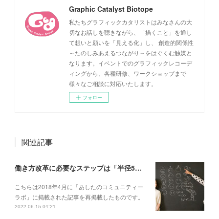
Graphic Catalyst Biotope
私たちグラフィックカタリストはみなさんの大
切なお話しを聴きながら、「描くこと」を通し
て想いと願いを「見える化」し、 創造的関係性
～たのしみあえるつながり～をはぐくむ触媒と
なります。イベントでのグラフィックレコーデ
ィングから、各種研修、ワークショップまで
様々なご相談に対応いたします。
フォロー
関連記事
働き方改革に必要なステップは「半径5メートルの輪を増やす」こと──【対談】at WillWork藤本あゆみさん×GCBタムラカイさん（後編）
こちらは2018年4月に「あしたのコミュニティー
ラボ」に掲載された記事を再掲載したものです。
2022.06.15 04:21