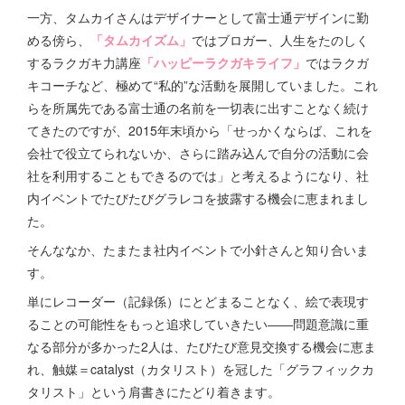
一方、タムカイさんはデザイナーとして富士通デザインに勤
める傍ら、
「タムカイズム」
ではブロガー、人生をたのしく
するラクガキ力講座
「ハッピーラクガキライフ」
ではラクガ
キコーチなど、極めて“私的”な活動を展開していました。これ
らを所属先である富士通の名前を一切表に出すことなく続け
てきたのですが、2015年末頃から「せっかくならば、これを
会社で役立てられないか、さらに踏み込んで自分の活動に会
社を利用することもできるのでは」と考えるようになり、社
内イベントでたびたびグラレコを披露する機会に恵まれまし
た。
そんななか、たまたま社内イベントで小針さんと知り合いま
す。
単にレコーダー（記録係）にとどまることなく、絵で表現す
ることの可能性をもっと追求していきたい――問題意識に重
なる部分が多かった2人は、たびたび意見交換する機会に恵ま
れ、触媒＝catalyst（カタリスト）を冠した「グラフィックカ
タリスト」という肩書きにたどり着きます。