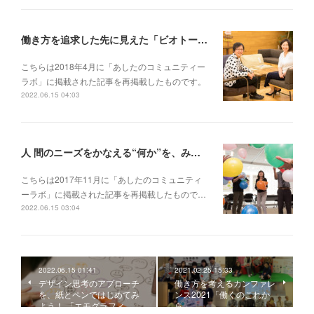
働き方を追求した先に見えた「ビオトープ」というチームのあり方──【対談】at WillWork藤本あゆみさん×GCBタムラカイさん（前編）
こちらは2018年4月に「あしたのコミュニティー
ラボ」に掲載された記事を再掲載したものです。
2022.06.15 04:03
人 間のニーズをかなえる“何か”を、みんなで支え合える社会づくり──No Mapsワークショップ「私たちの可能性をはぐくみ、地図なき道を歩む」（後編）
こちらは2017年11月に「あしたのコミュニティ
ーラボ」に掲載された記事を再掲載したもので…
2022.06.15 03:04
2022.06.15 01:41
2021.02.25 15:33
デザイン思考のアプローチ
働き方を考えるカンファレ
を、紙とペンではじめてみ
ンス2021「働くのこれか
よう！ 「エモグラフィ…
ら」