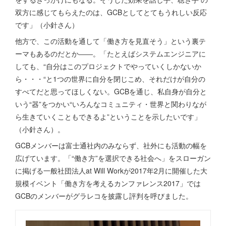
双方に感じてもらえたのは、GCBとしてとてもうれしい反応
です」（小針さん）
他方で、この活動を通して「働き方を見直そう」という裏テ
ーマもあるのだとか――。「たとえばシステムエンジニアに
しても、“自分はこのプロジェクトでやっていくしかないか
ら・・・“と1つの世界に自分を閉じこめ、それだけが自分の
すべてだと思ってほしくない。GCBを通じ、私自身が自分と
いう“器”をつかい“いろんなコミュニティ・世界と関わりなが
ら生きていくこともできるよ”ということを示したいです」
（小針さん）。
GCBメンバーは富士通社内のみならず、社外にも活動の幅を
広げています。「“働き方”を選択できる社会へ」をスローガン
に掲げる一般社団法人at Will Workが2017年2月に開催した大
規模イベント「働き方を考えるカンファレンス2017」では
GCBのメンバーがグラレコを披露し評判を呼びました。