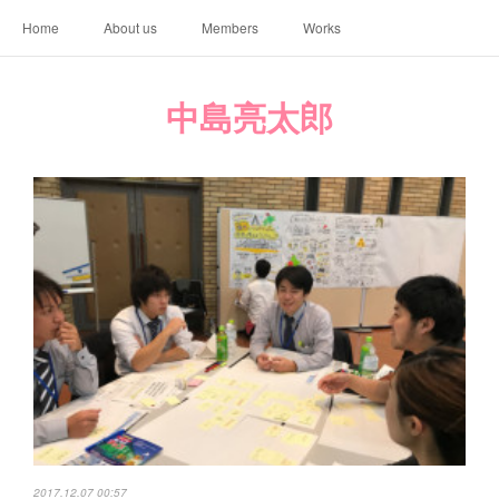
Home
About us
Members
Works
中島亮太郎
2017.12.07 00:57