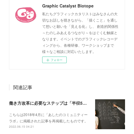
Graphic Catalyst Biotope
私たちグラフィックカタリストはみなさんの大
切なお話しを聴きながら、「描くこと」を通し
て想いと願いを「見える化」し、 創造的関係性
～たのしみあえるつながり～をはぐくむ触媒と
なります。イベントでのグラフィックレコーデ
ィングから、各種研修、ワークショップまで
様々なご相談に対応いたします。
フォロー
関連記事
働き方改革に必要なステップは「半径5メートルの輪を増やす」こと──【対談】at WillWork藤本あゆみさん×GCBタムラカイさん（後編）
こちらは2018年4月に「あしたのコミュニティー
ラボ」に掲載された記事を再掲載したものです。
2022.06.15 04:21