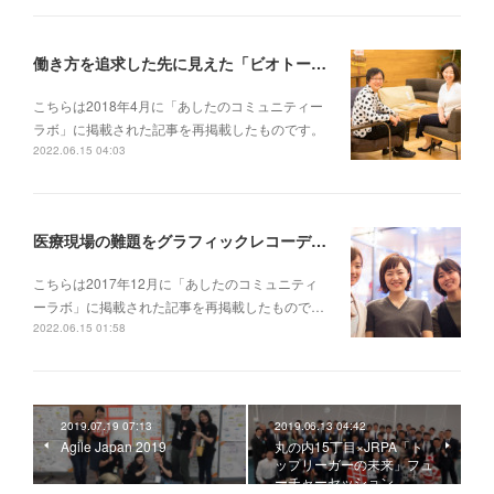
働き方を追求した先に見えた「ビオトープ」というチームのあり方──【対談】at WillWork藤本あゆみさん×GCBタムラカイさん（前編）
こちらは2018年4月に「あしたのコミュニティー
ラボ」に掲載された記事を再掲載したものです。
2022.06.15 04:03
医療現場の難題をグラフィックレコーディングと対話で解決する!?──元気会横浜病院の取り組み（後編）【創造的関係性をつくりだす「グラフィックカタリスト」プロジェクト(4)】
こちらは2017年12月に「あしたのコミュニティ
ーラボ」に掲載された記事を再掲載したもので…
2022.06.15 01:58
2019.07.19 07:13
2019.06.13 04:42
Agile Japan 2019
丸の内15丁目×JRPA「ト
ップリーガーの未来」フュ
ーチャーセッション