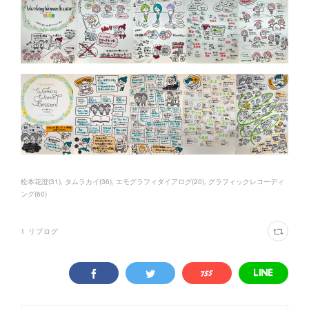
松本花澄
(
31
)
タムラカイ
(
36
)
エモグラフィダイアログ
(
20
)
グラフィックレコーディ
ング
(
60
)
1
リブログ