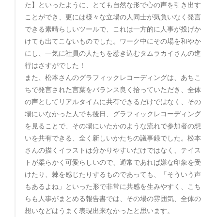
た】といったように、とても自然な形で心の声を引き出す
ことができ、更には様々な立場の人同士が気負いなく発言
できる素晴らしいツールで、これは一方的に人事が投げか
けても出てこないものでした。ワーク中にその場を和やか
にし、一気に社員の人たちを惹き込むタムラカイさんの進
行はさすがでした！
また、松本さんのグラフィックレコーディングは、あちこ
ちで発言された言葉をバランス良く拾っていただき、全体
の声としてリアルタイムに共有できるだけではなく、その
場にいなかった人でも後日、グラフィックレコーディング
を見ることで、その場にいたかのような流れで参加者の想
いを共有できる、全く新しいかたちの議事録でした。松本
さんの描くイラストは分かりやすいだけではなく、テイス
トが柔らかく可愛らしいので、通常であれば嫌な印象を受
けたり、棘を感じたりするものであっても、「そういう声
もあるよね」といった形で非常に共感を生みやすく、こち
らも人事がまとめる報告書では、その場の雰囲気、全体の
想いなどはうまく表現出来なかったと思います。