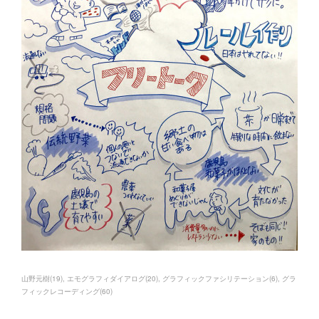
山野元樹
(
19
)
エモグラフィダイアログ
(
20
)
グラフィックファシリテーション
(
6
)
グラ
フィックレコーディング
(
60
)