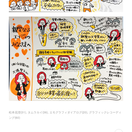
松本花澄
(
31
)
タムラカイ
(
36
)
エモグラフィダイアログ
(
20
)
グラフィックレコーディ
ング
(
60
)