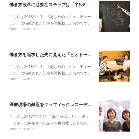
働き方改革に必要なステップは「半径5メートルの輪を増やす」こと──【対談】at WillWork藤本あゆみさん×GCBタムラカイさん（後編）
こちらは2018年4月に「あしたのコミュニティー
ラボ」に掲載された記事を再掲載したものです。
2022.06.15 04:21
働き方を追求した先に見えた「ビオトープ」というチームのあり方──【対談】at WillWork藤本あゆみさん×GCBタムラカイさん（前編）
こちらは2018年4月に「あしたのコミュニティー
ラボ」に掲載された記事を再掲載したものです。
2022.06.15 04:03
医療現場の難題をグラフィックレコーディングと対話で解決する!?──元気会横浜病院の取り組み（後編）【創造的関係性をつくりだす「グラフィックカタリスト」プロジェクト(4)】
こちらは2017年12月に「あしたのコミュニティ
ーラボ」に掲載された記事を再掲載したもので…
2022.06.15 01:58