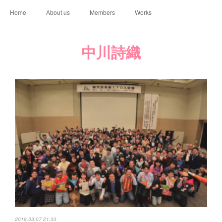
Home
About us
Members
Works
中川詩織
2018.03.07 21:33