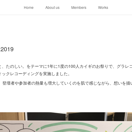
Home
About us
Members
Works
2019
がると、たのしい。をテーマに1年に1度の100人カイギのお祭りで、グラ
ィックレコーディングを実施しました。
り、登壇者や参加者の熱量も増大していくのを肌で感じながら、想いを描