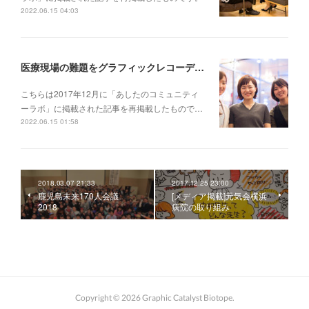
2022.06.15 04:03
医療現場の難題をグラフィックレコーディングと対話で解決する!?──元気会横浜病院の取り組み（後編）【創造的関係性をつくりだす「グラフィックカタリスト」プロジェクト(4)】
こちらは2017年12月に「あしたのコミュニティ
ーラボ」に掲載された記事を再掲載したもので…
2022.06.15 01:58
2018.03.07 21:33
2017.12.25 23:00
鹿児島未来170人会議
[メディア掲載]元気会横浜
2018
病院の取り組み
Copyright ©
2026
Graphic Catalyst Biotope
.