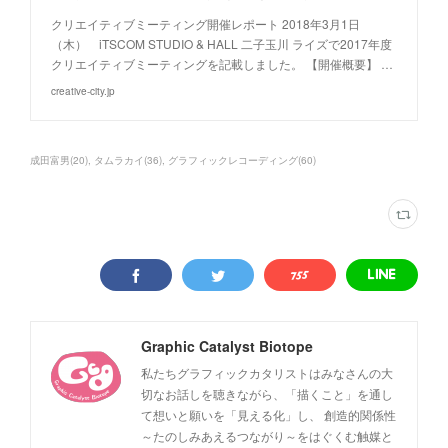
クリエイティブミーティング開催レポート 2018年3月1日
（木） iTSCOM STUDIO & HALL 二子玉川 ライズで2017年度
クリエイティブミーティングを記載しました。 【開催概要】 …
creative-city.jp
成田富男
(
20
)
タムラカイ
(
36
)
グラフィックレコーディング
(
60
)
Graphic Catalyst Biotope
私たちグラフィックカタリストはみなさんの大
切なお話しを聴きながら、「描くこと」を通し
て想いと願いを「見える化」し、 創造的関係性
～たのしみあえるつながり～をはぐくむ触媒と