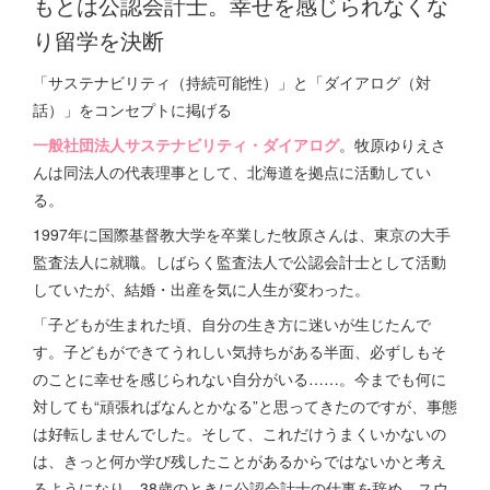
もとは公認会計士。幸せを感じられなくな
り留学を決断
「サステナビリティ（持続可能性）」と「ダイアログ（対
話）」をコンセプトに掲げる
一般社団法人サステナビリティ・ダイアログ
。牧原ゆりえさ
んは同法人の代表理事として、北海道を拠点に活動してい
る。
1997年に国際基督教大学を卒業した牧原さんは、東京の大手
監査法人に就職。しばらく監査法人で公認会計士として活動
していたが、結婚・出産を気に人生が変わった。
「子どもが生まれた頃、自分の生き方に迷いが生じたんで
す。子どもができてうれしい気持ちがある半面、必ずしもそ
のことに幸せを感じられない自分がいる……。今までも何に
対しても“頑張ればなんとかなる”と思ってきたのですが、事態
は好転しませんでした。そして、これだけうまくいかないの
は、きっと何か学び残したことがあるからではないかと考え
るようになり、38歳のときに公認会計士の仕事を辞め、スウ