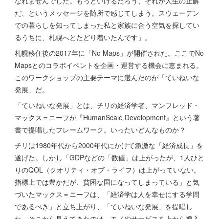
なれませんでした。もっといけるだろう、それが人生の正解
だ、というメッセージを随所で感じてしまう。スウェーデン
での暮らしを知ってしまった私と家族に合う空気を探してい
るうちに、札幌へとたどり着いたんです」。
札幌移住後の2017年に「No Maps」が開催された。ここでNo
Mapsとのコラボイベントを企画・運営する機会に恵まれる。
このワークショップの主要テーマに選んだのが「ていねいな
発展」だ。
「ていねいな発展」とは、チリの経済学者、マンフレッド・
マックス＝ニーフが『HumanScale Development』という著
書で提唱したフレームワーク。いったいどんなものか？
チリは1980年代から2000年代にかけて急激な「経済成長」を
遂げた。しかし「GDPなどの「数値」は上がったが、1人ひと
りのQOL（クオリティ・オブ・ライフ）は上がっていない。
指標上では豊かだが、貧困な国になってしまっている」と気
づいたマックス＝ニーフは、「経済学は人を幸せにする学問
であるべき」と立ち上がり、「ていねいな発展」を提唱し
た。そこから見えてきたのは、モノやサービスを上から導入