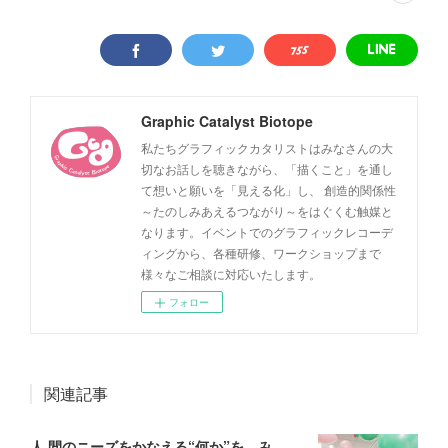
Graphic Catalyst Biotope
私たちグラフィックカタリストはみなさんの大
切なお話しを聴きながら、「描くこと」を通し
て想いと願いを「見える化」し、 創造的関係性
～たのしみあえるつながり～をはぐくむ触媒と
なります。イベントでのグラフィックレコーデ
ィングから、各種研修、ワークショップまで
様々なご相談に対応いたします。
フォロー
関連記事
人 間のニーズをかなえる“何か”を、みんなで支え合える社会づくり──No Mapsワークショップ「私たちの可能性をはぐくみ、地図なき道を歩む」（後編）