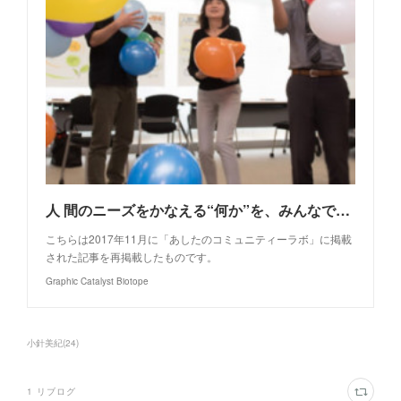
人 間のニーズをかなえる“何か”を、みんなで支え合える社会づくり──No Mapsワークショップ「私たちの可能性をはぐくみ、地図なき道を歩む」（後編）
こちらは2017年11月に「あしたのコミュニティーラボ」に掲載
された記事を再掲載したものです。
Graphic Catalyst Biotope
小針美紀
(
24
)
1
リブログ