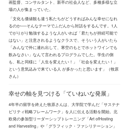
画監督、コンサルタント、新卒の社会人など、多種多様な立
場の人が集まっていた。
「文化も価値観も違う私たちがどうすればみんな幸せになれ
るのか──そんなテーマでふだんから対話をするんです。1人
でがりがり勉強するような人がいれば「君たちが持続可能で
はない」と注意されるようなクラスで、そういう人がいたら
「みんなで外に連れ出して、寒空のもとでホットワインでも
飲みなさい」なんて言われるプログラムでした。学生の側
も、私と同様に「人生を変えたい！」「社会を変えたい！」
という意気込みで来ている人 が多かったと思います」（牧原
さん）
幸せの軸を見つける「ていねいな発展」
4年半の留学を終えた牧原さんは、大学院で学んだ「サステナ
ビリティ戦略フレームワーク」を人に伝える活動を開始。北
欧発の参加型リーダーシップトレーニング「Art ofHosting
and Harvesting」や「グラフィック・ファシリテーション」