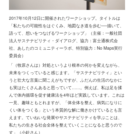
2017年10月12日に開催されたワークショップ。タイトルは
「私たちの可能性をはぐくみ、地図なき道を歩む──描いて、
語って、想いをつなげるワークショップ」（主催：一般社団
法人サステナビリティ・ダイアログ、協力：富士通株式会
社、あしたのコミュニティーラボ、特別協力：No Maps実行
委員会）
「（牧原さんは）対処というより根本の何かを変えながら、
未来をつくっていると感じます。「サステナビリティ」とい
うと壮大な言葉に聞こえがちですが、ふだんの生活のなかに
も実はたくさんあると思っていて……。例えば、私は足を揉
んで体内循環を促す健康法を4年ほど実践しています。これは
一見、趣味ともとれますが、「体全体を整え、病気になりに
くい体をつくる」という本質的な解に働きかけているとも言
えます。ていねいな発展やサステナビリティを学ぶことは、
私たちの生きる社会全体を整えていくことになると思うので
す」（小針さん）