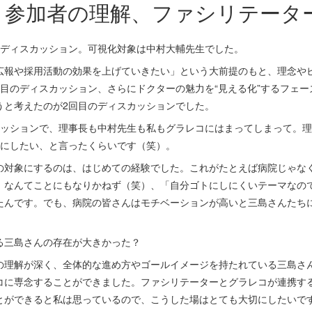
、参加者の理解、ファシリテータ
のディスカッション。可視化対象は中村大輔先生でした。
報や採用活動の効果を上げていきたい」という大前提のもと、理念や
回目のディスカッション、さらにドクターの魅力を“見える化”するフェ
うと考えたのが2回目のディスカッションでした。
ッションで、理事長も中村先生も私もグラレコにはまってしまって。理
コにしたい、と言ったくらいです（笑）。
対象にするのは、はじめての経験でした。これがたとえば病院じゃな
」なんてことにもなりかねず（笑）、「自分ゴトにしにくいテーマなの
たんです。でも、病院の皆さんはモチベーションが高いと三島さんたち
る三島さんの存在が大きかった？
理解が深く、全体的な進め方やゴールイメージを持たれている三島さ
コに専念することができました。ファシリテーターとグラレコが連携す
とができると私は思っているので、こうした場はとても大切にしたいで