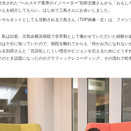
当された “ヘルスケア業界のイノベーター”別府文隆さんから「おもし
さんを紹介してもらい、はじめて三島さんにお会いしました。
ンサルタントとしても活動される三島さん（TOP画像・左）は、ファシ
。
）
私は以前、元気会横浜病院で非常勤として働かせていただいた経験が
力は十分に知っていたので、病院を離れてからも「何かお力になれない
ある別府さんと「言語化しにくい理念やビジョンを伝えるためにどうす
そのとき話題になったのがグラフィックレコーディング。その流れで松