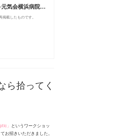
カタリストとともにビジョンを「見える化」する──元気会横浜病院の取り組み（前編）【創造的関係性をつくりだす「グラフィックカタリスト」プロジェクト(3)】
を再掲載したものです。
なら拾ってく
tic」
というワークショッ
してお招きいただきました。