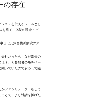
ーの存在
ビジョンを伝えるツールとし
ーズを経て、病院の理念・ビ
事長は元気会横浜病院のス
く会社だったら「なぜ部長の
では？」と参加者のモチベー
に聞いていたので安心して臨
んがファシリテーターをして
ることで、より対話を拡げた
す。