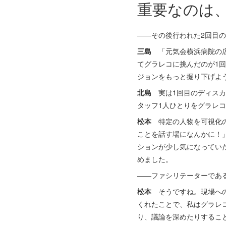
重要なのは
——その後行われた2回目
三島
「元気会横浜病院の広
てグラレコに挑んだのが1
ジョンをもっと掘り下げよ
北島
実は1回目のディスカ
タッフ1人ひとりをグラレ
松本
特定の人物を可視化の
ことを話す場になんかに！
ションが少し気になってい
めました。
——ファシリテーターであ
松本
そうですね。現場への
くれたことで、私はグラレ
り、議論を深めたりするこ