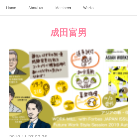
Home
About us
Members
Works
成田富男
2019.11.27 07:26