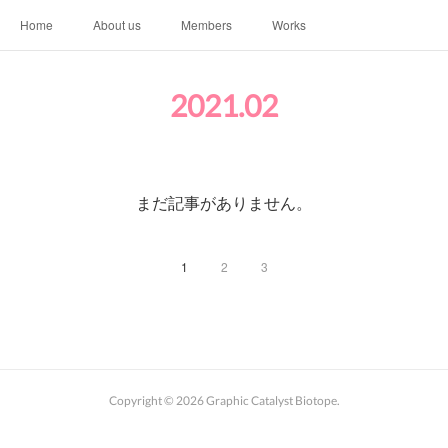
Home
About us
Members
Works
2021
.
02
まだ記事がありません。
1
2
3
Copyright ©
2026
Graphic Catalyst Biotope
.