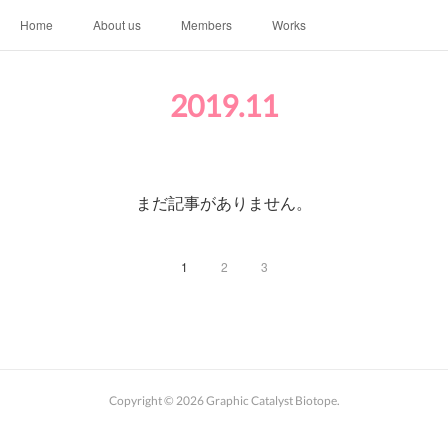
Home
About us
Members
Works
2019
.
11
まだ記事がありません。
1
2
3
Copyright ©
2026
Graphic Catalyst Biotope
.